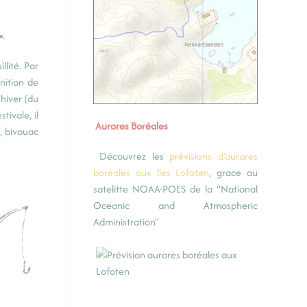
»
.
llité. Par
inition de
 hiver (du
tivale, il
Aurores Boréales
g, bivouac
Découvrez les
prévisions d'aurores
boréales aux îles Lofoten
, grace au
satelitte NOAA-POES de la "National
Oceanic and Atmospheric
Administration"