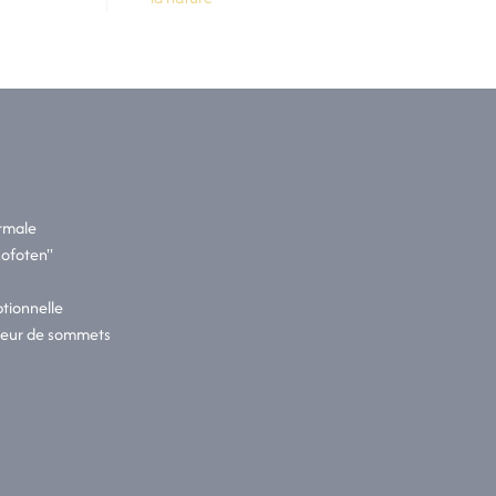
ormale
Lofoten"
tionnelle
seur de sommets