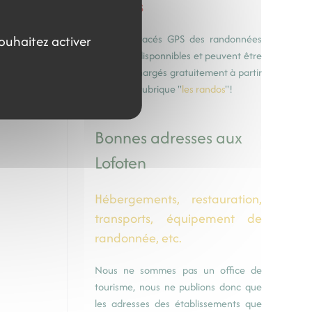
Tracés GPS
souhaitez activer
Les tracés GPS des randonnées
sont disponnibles et peuvent être
téléchargés gratuitement à partir
de la rubrique "
les randos
"!
Bonnes adresses aux
Lofoten
Hébergements, restauration,
transports, équipement de
randonnée, etc.
Nous ne sommes pas un office de
tourisme, nous ne publions donc que
les adresses des établissements que