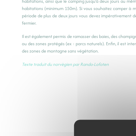
habitations, ainsi que le camping jusqu’à deux jours au mêm
habitations (minimum 150m). Si vous souhaitez camper à m
période de plus de deux jours vous devez impérativement de
fermier.
Il est également permis de ramasser des baies, des champigno
ou des zones protégés (ex : parcs naturels). Enfin, il est int
des zones de montagne sans végétation.
Texte traduit du norvègien par Rando-Lofoten