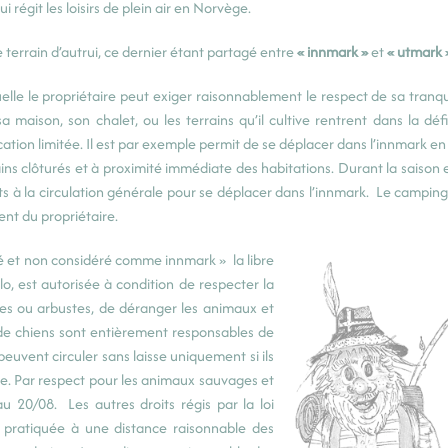
ui régit les loisirs de plein air en Norvège.
 le terrain d’autrui, ce dernier étant partagé entre
« innmark »
et
« utmark 
elle le propriétaire peut exiger raisonnablement le respect de sa tranqui
a maison, son chalet, ou les terrains qu’il cultive rentrent dans la déf
ation limitée. Il est par exemple permit de se déplacer dans l’innmark en
ns clôturés et à proximité immédiate des habitations. Durant la saison es
erts à la circulation générale pour se déplacer dans l’innmark. Le campin
ent du propriétaire.
ivé et non considéré comme innmark » la libre
lo, est autorisée à condition de respecter la
rbres ou arbustes, de déranger les animaux et
 de chiens sont entièrement responsables de
peuvent circuler sans laisse uniquement si ils
tre. Par respect pour les animaux sauvages et
au 20/08. Les autres droits régis par la loi
e pratiquée à une distance raisonnable des