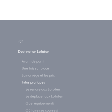
Destination Lofoten
Avant de partir
Une fois sur place
La norvège et les prix
Infos pratiques
Se rendre aux Lofoten
Se déplacer aux Lofoten
Quel équipement?
Où faire ses courses?