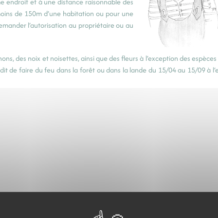
e endroit et à une distance raisonnable des
oins de 150m d’une habitation ou pour une
mander l’autorisation au propriétaire ou au
ns, des noix et noisettes, ainsi que des fleurs à l’exception des espèce
erdit de faire du feu dans la forêt ou dans la lande du 15/04 au 15/09 à l