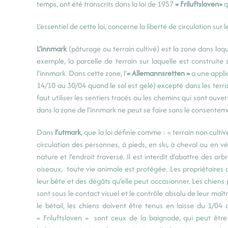
temps, ont été transcrits dans la loi de 1957
« Friluftsloven»
q
L’essentiel de cette loi, concerne la liberté de circulation sur
L’innmark
(pâturage ou terrain cultivé) est la zone dans laqu
exemple, la parcelle de terrain sur laquelle est construite s
l’innmark. Dans cette zone, l’
« Allemannsretten »
a une applic
14/10 au 30/04 quand le sol est gelé) excepté dans les terrai
faut utiliser les sentiers tracés ou les chemins qui sont ouv
dans la zone de l’innmark ne peut se faire sans le consentem
Dans
l’utmark
, que la loi définie comme : « terrain non cult
circulation des personnes, à pieds, en ski, à cheval ou en vé
nature et l’endroit traversé. Il est interdit d’abattre des a
oiseaux, toute vie animale est protégée. Les propriétaires
leur bête et des dégâts qu’elle peut occasionner. Les chiens 
sont sous le contact visuel et le contrôle absolu de leur maî
le bétail, les chiens doivent être tenus en laisse du 1/04 
« Friluftsloven » sont ceux de la baignade, qui peut êtr