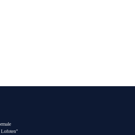
ormale
f Lofoten"