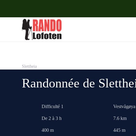
Accéder au contenu principal
Slettheia
Randonnée de Sletthe
Difficulté 1
Vestvågøya
De 2 à 3 h
7.6 km
400 m
445 m