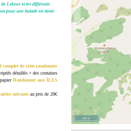
 de Leknes et les différents
s ou pour une balade en demi-
if complet de cette randonnée
riptifs détaillés + des centaines
 papier
Randonner aux ÎLES
rairies suivants
au prix de 28€
500 m