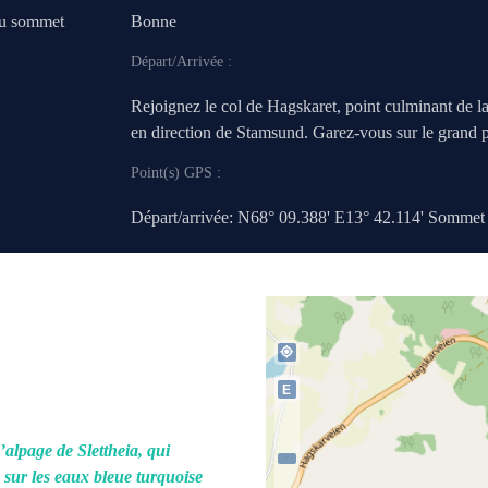
au sommet
Bonne
Départ/Arrivée :
Rejoignez le col de Hagskaret, point culminant de la
en direction de Stamsund. Garez-vous sur le grand p
Point(s) GPS :
Départ/arrivée: N68° 09.388' E13° 42.114' Sommet 
my_location
E
’alpage de Slettheia, qui
s sur les eaux bleue turquoise