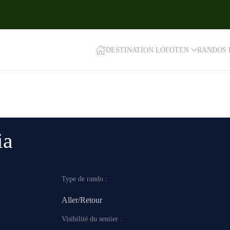
DESTINATION LOFOTEN
RANDOS 
ia
Type de rando :
Aller/Retour
Visibilité du sentier :