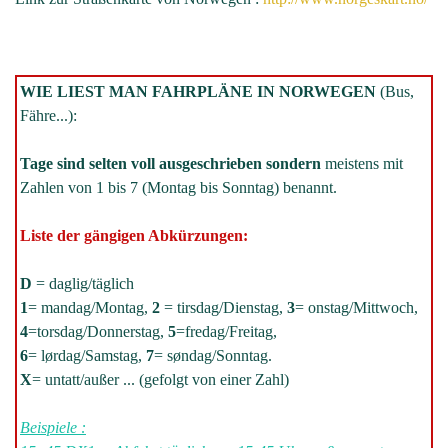
WIE LIEST MAN FAHRPLÄNE IN NORWEGEN
(Bus,
Fähre...):
Tage sind selten voll ausgeschrieben sondern
meistens mit
Zahlen von 1 bis 7 (Montag bis Sonntag) benannt.
Liste der gängigen Abkürzungen:
D
= daglig/täglich
1
= mandag/Montag,
2
= tirsdag/Dienstag,
3
= onstag/Mittwoch,
4
=torsdag/Donnerstag,
5
=fredag/Freitag,
6
= lørdag/Samstag,
7
= søndag/Sonntag.
X
= untatt/außer ... (gefolgt von einer Zahl)
Beispiele :