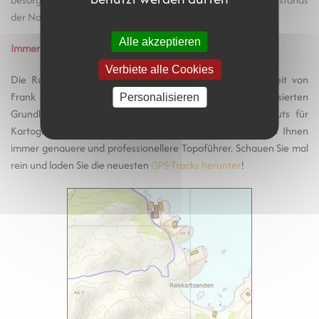
der Natur fest.
Fortsetzung...
Alle akzeptieren
Immer genauere Karten!
Verbiete alle Cookies
Die Rubrik „
Wanderungen
“ verbessert sich dank der Arbeit von
Frank Ingermann und der hervorragenden vektorisierten
Personalisieren
Grundkarte von Norgeskart.no (des Norwegischen Instituts für
Kartografie - Kartverket) ständig. Lofoten-Wandern bietet Ihnen
immer genauere und professionellere Topoführer. Schauen Sie mal
rein und laden Sie die neuesten
GPS-Tracks herunter
!