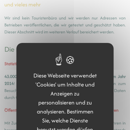
und vieles mehr
Wir sind kein Touristenbüro und wir werden nur Adressen von
Betrieben veröffentlichen, die wir getestet und geschätzt haben.
Dieser Abschnitt wird im weiteren Verlauf bereichert werden.
Die neuesten Informationen
Statistiken zum Besuch der Website!
Diese Webseite verwendet
43.000 Besuche und über 480.000 aufgerufene Seiten im Jahr
'Cookies' um Inhalte und
2014
! Wenn Sie mehr über die verschiedenen Statistiken zum
Besuch der Website Lofoten-Wandern und die genauen Daten
Anzeigen zu
durch Google Analytics erfahren möchten, bitte hier klicken.
personalisieren und zu
Öffentliche Toiletten und Abfall-Sammelstellen auf den Lofoten
analysieren. Bestimmen
Sie, welche Dienste
Mit Zunahme der Besucherzahlen stellen wir seit einigen Jahren in
benutzt werden dürfen
besorgniserregender Weise eine Verschlechterung des Zustands