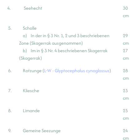
4.
Seehecht
30
cm
5.
Scholle
a) In der in § 3 Nr. 1, 2 und 3 beschriebenen
29
Zone (Skagerrak ausgenommen)
cm
b) Im in § 3 Nr. 4 beschriebenen Skagerrak
27
(Skagerrak)
cm
6.
Rotzunge (
L-W : Glyptocephalus cynoglossus
)
28
cm
7.
Kliesche
23
cm
8.
Limande
25
cm
9.
Gemeine Seezunge
24
cm