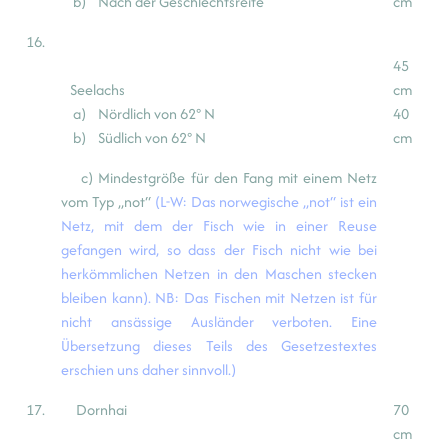
b) Nach der Geschlechtsreife
cm
16.
45
Seelachs
cm
a) Nördlich von 62° N
40
b) Südlich von 62° N
cm
c) Mindestgröße für den Fang mit einem Netz
vom Typ „not“
(L-W: Das norwegische „not“ ist ein
Netz, mit dem der Fisch wie in einer Reuse
gefangen wird, so dass der Fisch nicht wie bei
herkömmlichen Netzen in den Maschen stecken
bleiben kann). NB: Das Fischen mit Netzen ist für
nicht ansässige Ausländer verboten. Eine
Übersetzung dieses Teils des Gesetzestextes
erschien uns daher sinnvoll.)
17.
Dornhai
70
cm