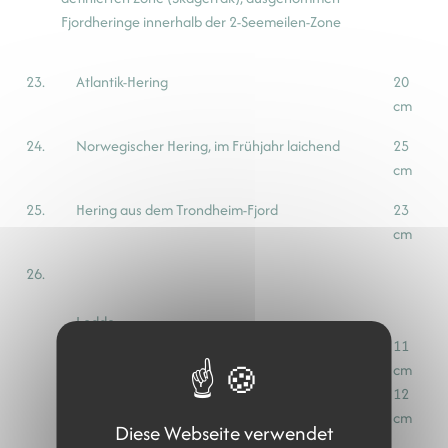
Fjordheringe innerhalb der 2-Seemeilen-Zone
23.
Atlantik-Hering
20
cm
24.
Norwegischer Hering, im Frühjahr laichend
25
cm
25.
Hering aus dem Trondheim-Fjord
23
cm
26.
Lodde
a) Nördlich von 62° N
11
b) In der Fischereizone von Jan Mayen (L-W:
cm
norwegische Insel)
12
cm
Diese Webseite verwendet