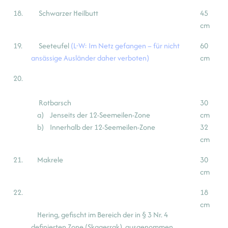
18.
Schwarzer Heilbutt
45
cm
19.
Seeteufel
(L-W: Im Netz gefangen – für nicht
60
ansässige Ausländer daher verboten)
cm
20.
Rotbarsch
30
a) Jenseits der 12-Seemeilen-Zone
cm
b) Innerhalb der 12-Seemeilen-Zone
32
cm
21.
Makrele
30
cm
22.
18
cm
Hering, gefischt im Bereich der in § 3 Nr. 4
definierten Zone (Skagerrak), ausgenommen