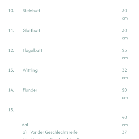
10.
Steinbutt
30
cm
11.
Glattbutt
30
cm
12.
Flügelbutt
25
cm
13.
Wittling
32
cm
14.
Flunder
20
cm
15.
40
Aal
cm
a) Vor der Geschlechtsreife
37