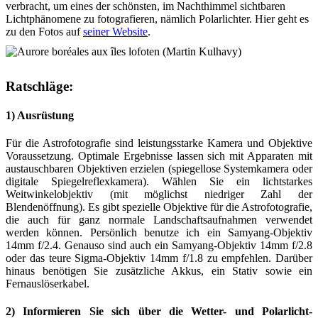
verbracht, um eines der schönsten, im Nachthimmel sichtbaren
Lichtphänomene zu fotografieren, nämlich Polarlichter. Hier geht es
zu den Fotos auf
seiner Website
.
Ratschläge:
1) Ausrüstung
Für die Astrofotografie sind leistungsstarke Kamera und Objektive
Voraussetzung. Optimale Ergebnisse lassen sich mit Apparaten mit
austauschbaren Objektiven erzielen (spiegellose Systemkamera oder
digitale Spiegelreflexkamera). Wählen Sie ein lichtstarkes
Weitwinkelobjektiv (mit möglichst niedriger Zahl der
Blendenöffnung). Es gibt spezielle Objektive für die Astrofotografie,
die auch für ganz normale Landschaftsaufnahmen verwendet
werden können. Persönlich benutze ich ein Samyang-Objektiv
14mm f/2.4. Genauso sind auch ein Samyang-Objektiv 14mm f/2.8
oder das teure Sigma-Objektiv 14mm f/1.8 zu empfehlen. Darüber
hinaus benötigen Sie zusätzliche Akkus, ein Stativ sowie ein
Fernauslöserkabel.
2) Informieren Sie sich über die Wetter- und Polarlicht-