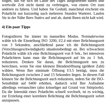
folgen, das Sie sich im Laufe des Tages ausgearbeitet haben und
wertvolle Zeit nicht damit zu verbringen, von einem Ort zum
anderen zu fahren. Und haben Sie Geduld, manchmal erscheint ein
Polarlicht nur kurzzeitig nach mehreren Stunden Warterei. Laufen
Sie in der Nähe Ihres Stativs auf und ab, damit Ihnen nicht kalt wird.
4) Ein paar Tipps
Fotografieren Sie immer im manuellen Modus. Normalerweise
wähle ich die Einstellung ISO 3200, f/2.4 mit einer Belichtungszeit
von 3 Sekunden, anschließend passe ich die Belichtungszeit
(Verschlussgeschwindigkeit) situationsbedingt an. Bei schwachem
Polarlicht wähle ich eine Belichtungszeit von 8 Sek., bei intensiven
Polarlichtern kann man die Belichtungszeit auf bis zu 1 Sek.
reduzieren. Denken Sie daran, die Belichtungszeit neu zu
berechnen, wenn Sie eine kleinere Blendenöffnung (größere Zahl)
wählen. Wenn Ihre minimale Öffnung f/3.5 beträgt, muss die
Belichtungszeit zwischen 2 und 15 Sekunden liegen. In diesem Fall
können Sie die Belichtungszeit auch reduzieren, indem Sie die ISO-
Sensibilität auf 6400 erhöhen, dadurch wird Ihre Aufnahme
allerdings verrauschter (also krisseliger auf Grund von Störpixeln).
Da die Intensität eines Polarlichts schnell wechselt, ist es wichtig,
zur Erzielung einer korrekten Belichtung die Belichtungszeit sofort
anzupassen.