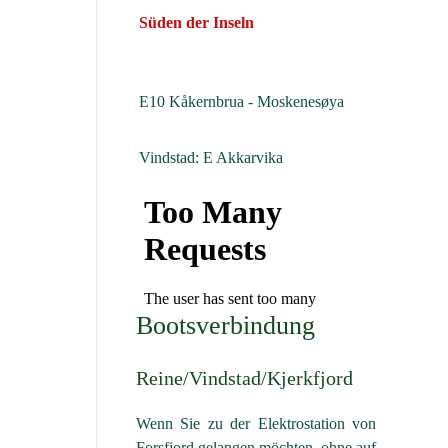
Süden der Inseln
E10 Kåkernbrua - Moskenesøya
Vindstad: E Akkarvika
Bootsverbindung
Reine/Vindstad/Kjerkfjord
Wenn Sie zu der Elektrostation von
Forsfjord gelangen möchten, ohne auf