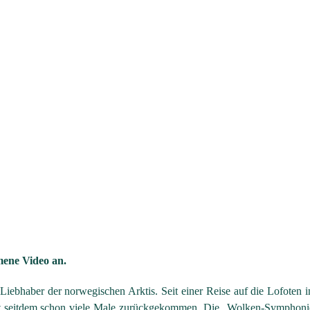
mene Video an.
 Liebhaber der norwegischen Arktis. Seit einer Reise auf die Lofoten 
 ist seitdem schon viele Male zurückgekommen. Die „Wolken-Symphonie