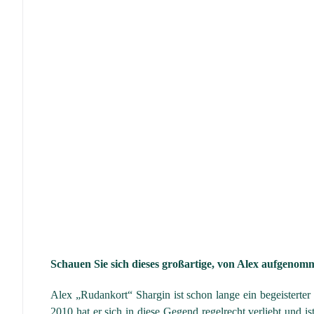
Schauen Sie sich dieses großartige, von Alex aufgenom
Alex „Rudankort“ Shargin ist schon lange ein begeisterter
2010 hat er sich in diese Gegend regelrecht verliebt und