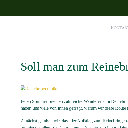
Zum Hauptinhalt springen
KONTAK
Soll man zum Reineb
Jeden Sommer brechen zahlreiche Wanderer zum Reinebring
haben uns viele von Ihnen gefragt, warum wir diese Route n
Zunächst glauben wir, dass der Aufstieg zum Reinebringen-P
um einen steilen, ca. 1 km langen Anstieg zu einem klein