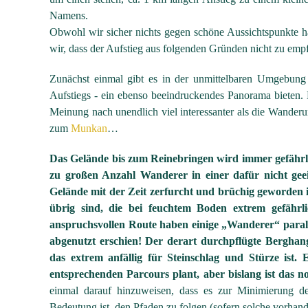
Namens.
Obwohl wir sicher nichts gegen schöne Aussichtspunkte h
wir, dass der Aufstieg aus folgenden Gründen nicht zu empf
Zunächst einmal gibt es in der unmittelbaren Umgebung
Aufstiegs - ein ebenso beeindruckendes Panorama bieten
Meinung nach unendlich viel interessanter als die Wander
zum
Munkan
…
Das Gelände bis zum Reinebringen wird immer gefährli
zu großen Anzahl Wanderer in einer dafür nicht gee
Gelände mit der Zeit zerfurcht und brüchig geworden is
übrig sind, die bei feuchtem Boden extrem gefährli
anspruchsvollen Route haben einige „Wanderer“ paral
abgenutzt erschien! Der derart durchpflügte Berghan
das extrem anfällig für Steinschlag und Stürze ist.
entsprechenden Parcours plant, aber bislang ist das n
einmal darauf hinzuweisen, dass es zur Minimierung 
Bedeutung ist, den Pfaden zu folgen (sofern solche vorhan