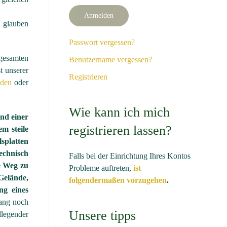
Anmelden
, glauben
Passwort vergessen?
gesamten
Benutzername vergessen?
t unserer
Registrieren
nden
oder
Wie kann ich mich
nd einer
registrieren lassen?
m steile
lsplatten
echnisch
Falls bei der Einrichtung Ihres Kontos
e Weg zu
Probleme auftreten,
ist
Gelände,
folgendermaßen vorzugehen
.
ng eines
ang noch
Unsere tipps
legender