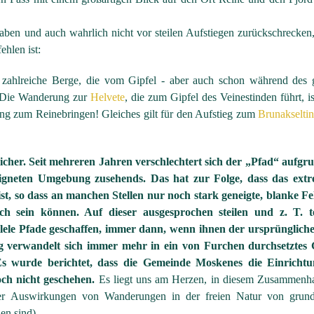
aben und auch wahrlich nicht vor steilen Aufstiegen zurückschrecken
ehlen ist:
 zahlreiche Berge, die vom Gipfel - aber auch schon während des 
. Die Wanderung zur
Helvete
, die zum Gipfel des Veinestinden führt, is
ung zum Reinebringen! Gleiches gilt für den Aufstieg zum
Brunakselti
cher. Seit mehreren Jahren verschlechtert sich der „Pfad“ aufgru
igneten Umgebung zusehends. Das hat zur Folge, dass das extre
t, so dass an manchen Stellen nur noch stark geneigte, blanke Fe
ch sein können. Auf dieser ausgesprochen steilen und z. T. t
lele Pfade geschaffen, immer dann, wenn ihnen der ursprünglich
g verwandelt sich immer mehr in ein von Furchen durchsetztes 
 Es wurde berichtet, dass die Gemeinde Moskenes die Einrichtu
och nicht geschehen.
Es liegt uns am Herzen, in diesem Zusammenh
der Auswirkungen von Wanderungen in der freien Natur von grund
den sind).