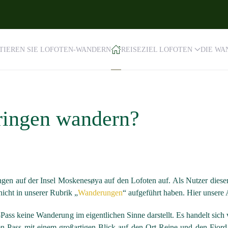
TIEREN SIE LOFOTEN-WANDERN
REISEZIEL LOFOTEN
DIE W
ringen wandern?
en auf der Insel Moskenesøya auf den Lofoten auf. Als Nutzer diese
icht in unserer Rubrik „
Wanderungen
“ aufgeführt haben. Hier unsere
ass keine Wanderung im eigentlichen Sinne darstellt. Es handelt sich 
en Pass mit einem großartigen Blick auf den Ort Reine und den Fjord