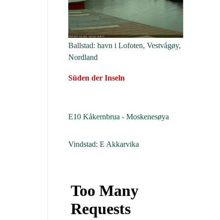
Ballstad: havn i Lofoten, Vestvågøy,
Nordland
Süden der Inseln
E10 Kåkernbrua - Moskenesøya
Vindstad: E Akkarvika