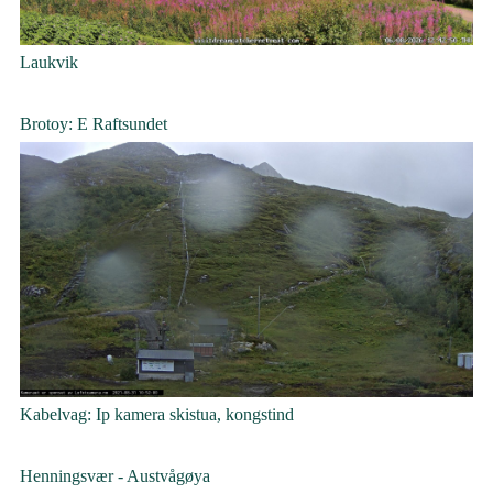
Laukvik
Brotoy: E Raftsundet
Kabelvag: Ip kamera skistua, kongstind
Henningsvær - Austvågøya