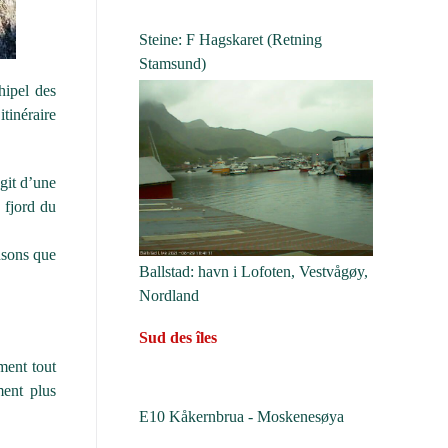
Steine: F Hagskaret (Retning
Stamsund)
hipel des
tinéraire
git d’une
 fjord du
nsons que
Ballstad: havn i Lofoten, Vestvågøy,
Nordland
Sud des îles
ment tout
ment plus
E10 Kåkernbrua - Moskenesøya