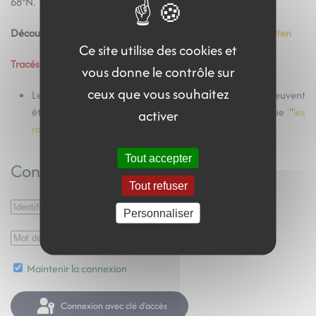
68°N.
Découvrez le
calendrier des heures de jour et de nuit au Lofoten
Ce site utilise des cookies et
Tracés GPS
vous donne le contrôle sur
ceux que vous souhaitez
Les tracés GPS des randonnées sont disponnibles et peuvent
être téléchargés gratuitement à partir de la rubrique "
les
activer
randos
"!
Tout accepter
Connexion
Tout refuser
Personnaliser
Maintenir la connexion
Connexion avec clé d'accès