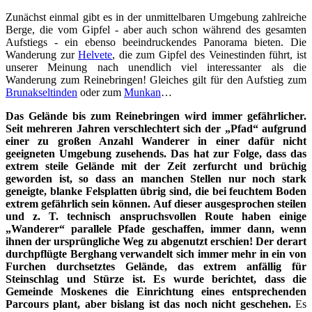
Zunächst einmal gibt es in der unmittelbaren Umgebung zahlreiche
Berge, die vom Gipfel - aber auch schon während des gesamten
Aufstiegs - ein ebenso beeindruckendes Panorama bieten. Die
Wanderung zur
Helvete
, die zum Gipfel des Veinestinden führt, ist
unserer Meinung nach unendlich viel interessanter als die
Wanderung zum Reinebringen! Gleiches gilt für den Aufstieg zum
Brunakseltinden
oder zum
Munkan
…
Das Gelände bis zum Reinebringen wird immer gefährlicher.
Seit mehreren Jahren verschlechtert sich der „Pfad“ aufgrund
einer zu großen Anzahl Wanderer in einer dafür nicht
geeigneten Umgebung zusehends. Das hat zur Folge, dass das
extrem steile Gelände mit der Zeit zerfurcht und brüchig
geworden ist, so dass an manchen Stellen nur noch stark
geneigte, blanke Felsplatten übrig sind, die bei feuchtem Boden
extrem gefährlich sein können. Auf dieser ausgesprochen steilen
und z. T. technisch anspruchsvollen Route haben einige
„Wanderer“ parallele Pfade geschaffen, immer dann, wenn
ihnen der ursprüngliche Weg zu abgenutzt erschien! Der derart
durchpflügte Berghang verwandelt sich immer mehr in ein von
Furchen durchsetztes Gelände, das extrem anfällig für
Steinschlag und Stürze ist. Es wurde berichtet, dass die
Gemeinde Moskenes die Einrichtung eines entsprechenden
Parcours plant, aber bislang ist das noch nicht geschehen.
Es