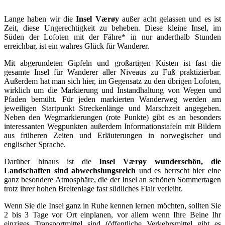
Lange haben wir die
Insel Værøy
außer acht gelassen und es ist
Zeit, diese Ungerechtigkeit zu beheben. Diese kleine Insel, im
Süden der Lofoten mit der Fähre* in nur anderthalb Stunden
erreichbar, ist ein wahres Glück für Wanderer.
Mit abgerundeten Gipfeln und großartigen Küsten ist fast die
gesamte Insel für Wanderer aller Niveaus zu Fuß praktizierbar.
Außerdem hat man sich hier, im Gegensatz zu den übrigen Lofoten,
wirklich um die Markierung und Instandhaltung von Wegen und
Pfaden bemüht. Für jeden markierten Wanderweg werden am
jeweiligen Startpunkt Streckenlänge und Marschzeit angegeben.
Neben den Wegmarkierungen (rote Punkte) gibt es an besonders
interessanten Wegpunkten außerdem Informationstafeln mit Bildern
aus früheren Zeiten und Erläuterungen in norwegischer und
englischer Sprache.
Darüber hinaus ist die
Insel Værøy wunderschön, die
Landschaften sind abwechslungsreich
und es herrscht hier eine
ganz besondere Atmosphäre, die der Insel an schönen Sommertagen
trotz ihrer hohen Breitenlage fast südliches Flair verleiht.
Wenn Sie die Insel ganz in Ruhe kennen lernen möchten, sollten Sie
2 bis 3 Tage vor Ort einplanen, vor allem wenn Ihre Beine Ihr
einziges Transportmittel sind (öffentliche Verkehrsmittel gibt es