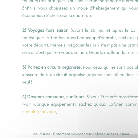
toujours très pratiques, vous pousseront sans doute à prendr
Enfin si vous choisissez un mode d’hébergement qui vous 
économies d’échelle sur la nourriture.
2) Voyagez hors saison
(avant le 15 mai et après le 15 a
touristiques. Attention, dans beaucoup d’endroits, ceci n’es
votre départ). Même si négocier les prix n’est pas une pratiq
arriver c’est que l’on vous dise non. Dans le meilleur des ca
3) Partez en circuits organisés.
Pour ceux qui ne sont pas a
s’inscrire dans un circuit organisé (agence spécialisée dans 
seul !
4) Devenez chasseurs, cueilleurs.
Si vous êtes prêt moraleme
(voir rubrique équipement), sachez qu’aux Lofoten comme
camping sauvage
).
Lire la suite...Comment voyager aux Lofoten sans se ruiner