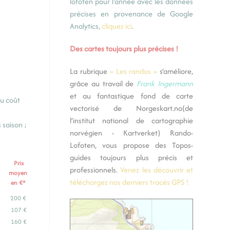
lofoten pour l'année avec les données
précises en provenance de Google
Analytics,
cliquez ici
.
Des cartes toujours plus précises !
La rubrique
« Les randos »
s’améliore,
grâce au travail de
Frank Ingermann
et au fantastique fond de carte
du coût
vectorisé de
Norgeskart.no
(de
l’institut national de cartographie
 saison ;
norvégien - Kartverket) Rando-
Lofoten, vous propose des Topos-
guides toujours plus précis et
Prix
professionnels.
Venez les découvrir et
moyen
téléchargez nos derniers tracés GPS !
en €*
200 €
107 €
160 €