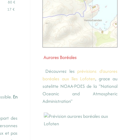
80 €
17 €
Aurores Boréales
Découvrez les
prévisions d'aurores
boréales aux îles Lofoten
, grace au
satelitte NOAA-POES de la "National
Oceanic and Atmospheric
ssible.
En
Administration"
upart des
 personnes
ux et pas