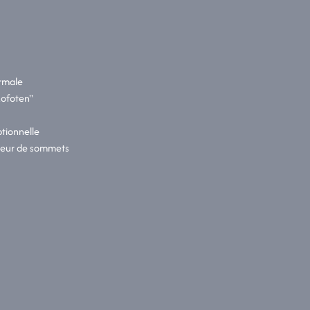
ormale
Lofoten"
tionnelle
seur de sommets