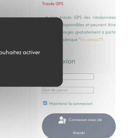
Tracés GPS
Les tracés GPS des randonnées
sont disponnibles et peuvent être
téléchargés gratuitement à partir
de la rubrique "
les randos
"!
souhaitez activer
Connexion
Maintenir la connexion
Connexion avec clé
d'accès