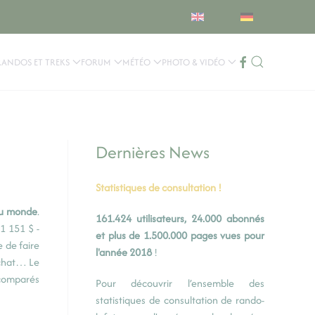
RANDOS ET TREKS
FORUM
MÉTÉO
PHOTO & VIDÉO
Dernières News
Statistiques de consultation !
 au monde
.
161.424 utilisateurs, 24.000 abonnés
1 151 $ -
et plus de 1.500.000 pages vues pour
e de faire
l'année 2018
!
achat… Le
 comparés
Pour découvrir l’ensemble des
statistiques de consultation de rando-