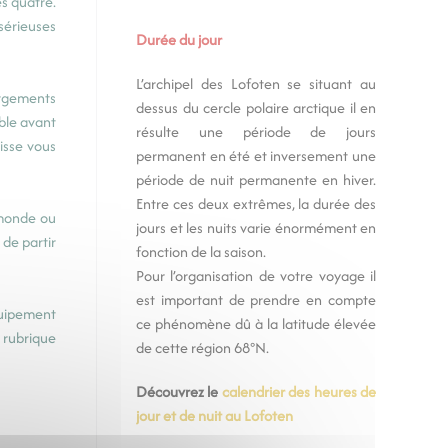
s quatre.
sérieuses
Durée du jour
L’archipel des Lofoten se situant au
ergements
dessus du cercle polaire arctique il en
ble avant
résulte une période de jours
uisse vous
permanent en été et inversement une
période de nuit permanente en hiver.
Entre ces deux extrêmes, la durée des
 monde ou
jours et les nuits varie énormément en
 de partir
fonction de la saison.
Pour l’organisation de votre voyage il
est important de prendre en compte
quipement
ce phénomène dû à la latitude élevée
 rubrique
de cette région 68°N.
Découvrez le
calendrier des heures de
jour et de nuit au Lofoten