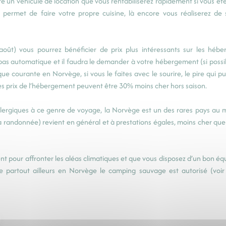
e un véhicule de location que vous rentabiliserez rapidement si vous ête
permet de faire votre propre cuisine, là encore vous réaliserez de 
oût) vous pourrez bénéficier de prix plus intéressants sur les héb
t pas automatique et il faudra le demander à votre hébergement (si possi
ue courante en Norvège, si vous le faites avec le sourire, le pire qui p
s les prix de l’hébergement peuvent être 30% moins cher hors saison.
llergiques à ce genre de voyage, la Norvège est un des rares pays au
la randonnée) revient en général et à prestations égales, moins cher que
nt pour affronter les aléas climatiques et que vous disposez d’un bon é
 partout ailleurs en Norvège le camping sauvage est autorisé (voir