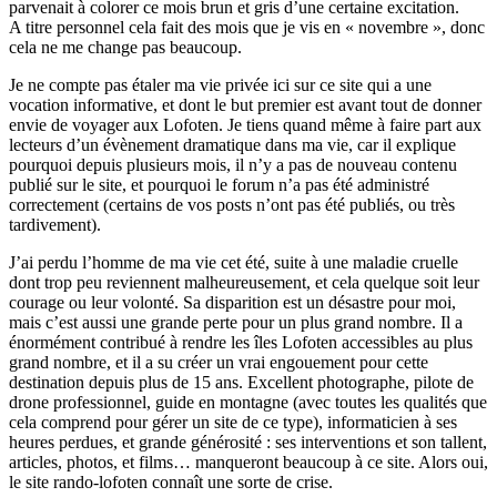
parvenait à colorer ce mois brun et gris d’une certaine excitation.
A titre personnel cela fait des mois que je vis en « novembre », donc
cela ne me change pas beaucoup.
Je ne compte pas étaler ma vie privée ici sur ce site qui a une
vocation informative, et dont le but premier est avant tout de donner
envie de voyager aux Lofoten. Je tiens quand même à faire part aux
lecteurs d’un évènement dramatique dans ma vie, car il explique
pourquoi depuis plusieurs mois, il n’y a pas de nouveau contenu
publié sur le site, et pourquoi le forum n’a pas été administré
correctement (certains de vos posts n’ont pas été publiés, ou très
tardivement).
J’ai perdu l’homme de ma vie cet été, suite à une maladie cruelle
dont trop peu reviennent malheureusement, et cela quelque soit leur
courage ou leur volonté. Sa disparition est un désastre pour moi,
mais c’est aussi une grande perte pour un plus grand nombre. Il a
énormément contribué à rendre les îles Lofoten accessibles au plus
grand nombre, et il a su créer un vrai engouement pour cette
destination depuis plus de 15 ans. Excellent photographe, pilote de
drone professionnel, guide en montagne (avec toutes les qualités que
cela comprend pour gérer un site de ce type), informaticien à ses
heures perdues, et grande générosité : ses interventions et son tallent,
articles, photos, et films… manqueront beaucoup à ce site. Alors oui,
le site rando-lofoten connaît une sorte de crise.