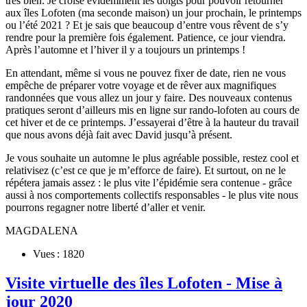
très bien. Je croise évidemment les doigts pour pouvoir retourner
aux îles Lofoten (ma seconde maison) un jour prochain, le printemps
ou l’été 2021 ? Et je sais que beaucoup d’entre vous rêvent de s’y
rendre pour la première fois également. Patience, ce jour viendra.
Après l’automne et l’hiver il y a toujours un printemps !
En attendant, même si vous ne pouvez fixer de date, rien ne vous
empêche de préparer votre voyage et de rêver aux magnifiques
randonnées que vous allez un jour y faire. Des nouveaux contenus
pratiques seront d’ailleurs mis en ligne sur rando-lofoten au cours de
cet hiver et de ce printemps. J’essayerai d’être à la hauteur du travail
que nous avons déjà fait avec David jusqu’à présent.
Je vous souhaite un automne le plus agréable possible, restez cool et
relativisez (c’est ce que je m’efforce de faire). Et surtout, on ne le
répétera jamais assez : le plus vite l’épidémie sera contenue - grâce
aussi à nos comportements collectifs responsables - le plus vite nous
pourrons regagner notre liberté d’aller et venir.
MAGDALENA
Vues : 1820
Visite virtuelle des îles Lofoten - Mise à
jour 2020