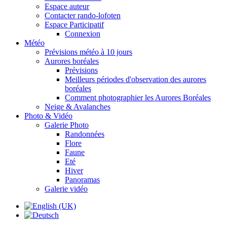
Espace auteur
Contacter rando-lofoten
Espace Participatif
Connexion
Météo
Prévisions météo à 10 jours
Aurores boréales
Prévisions
Meilleurs périodes d'observation des aurores
boréales
Comment photographier les Aurores Boréales
Neige & Avalanches
Photo & Vidéo
Galerie Photo
Randonnées
Flore
Faune
Eté
Hiver
Panoramas
Galerie vidéo