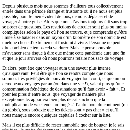
Depuis plusieurs mois nous sommes d’ailleurs tous collectivement
entrée dans une période étrange et frustrante où il ne nous est plus
possible, pour le bien évident de tous, de nous déplacer et de
voyager à notre guise. Alors que nous l’avions toujours fait sans trop
se poser de questions. Les restrictions de circuler sont plus ou moins
compliquées selon le pays où l’on se trouve, et je comprends qu’être
limité à se balader dans un rayon d’un kilomètre de son domicile est
quelque chose d’extrêmement frustrant à vivre. Personne ne peut
dire combien de temps cela va durer. Mais je pense pouvoir
m’avancer sans risque à dire que même cette pandémie aura une fin
et que le jour arrivera où nous pourrons refaire nos sacs de voyage.
Et alors, peut être que voyager aura une saveur plus intense
qu’auparavant. Peut être que l’on se rendra compte que nous
sommes très privilégiés de pouvoir voyager tout court, et que un ou
deux beaux voyages par an (ou dans une vie !), valent plus qu’une
consommation frénétique de destinations qu’il faut avoir « fait ». Et
pour les pires d’entre nous, que voyager de manière plus
exceptionnelle, apportera bien plus de satisfaction que la
multiplication de weekends prolongés à l’autre bout du continent (ou
du globe), sous prétexte que les tickets sont « pas cher » et qu’il
nous manque encore quelques capitales à cocher sur la liste.
Mais il est plus difficile de rester immobile que de bouger, je le sais