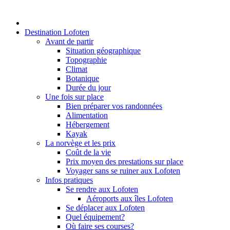
Destination Lofoten
Avant de partir
Situation géographique
Topographie
Climat
Botanique
Durée du jour
Une fois sur place
Bien préparer vos randonnées
Alimentation
Hébergement
Kayak
La norvège et les prix
Coût de la vie
Prix moyen des prestations sur place
Voyager sans se ruiner aux Lofoten
Infos pratiques
Se rendre aux Lofoten
Aéroports aux îles Lofoten
Se déplacer aux Lofoten
Quel équipement?
Où faire ses courses?