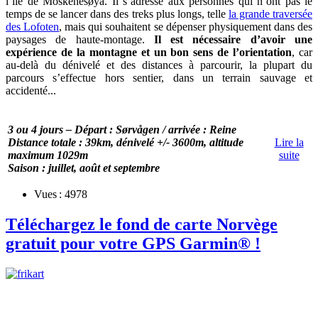
l’île de Moskenesøya. Il s’adresse aux personnes qui n’ont pas le
temps de se lancer dans des treks plus longs, telle
la grande traversée
des Lofoten
, mais qui souhaitent se dépenser physiquement dans des
paysages de haute-montage.
Il est nécessaire d’avoir une
expérience de la montagne et un bon sens de l’orientation
, car
au-delà du dénivelé et des distances à parcourir, la plupart du
parcours s’effectue hors sentier, dans un terrain sauvage et
accidenté...
3 ou 4 jours – Départ : Sørvågen / arrivée : Reine
Distance totale : 39km, dénivelé +/- 3600m, altitude
Lire la
maximum 1029m
suite
Saison : juillet, août et septembre
Vues : 4978
Téléchargez le fond de carte Norvège
gratuit pour votre GPS Garmin® !