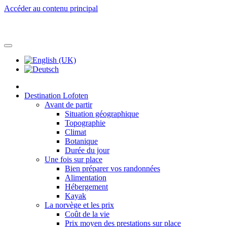
Accéder au contenu principal
Destination Lofoten
Avant de partir
Situation géographique
Topographie
Climat
Botanique
Durée du jour
Une fois sur place
Bien préparer vos randonnées
Alimentation
Hébergement
Kayak
La norvège et les prix
Coût de la vie
Prix moyen des prestations sur place