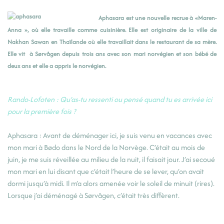
Aphasara est une nouvelle recrue à «Maren-
Anna », où elle travaille comme cuisinière. Elle est originaire de la ville de
Nakhan Sawan en Thaïlande où elle travaillait dans le restaurant de sa mère.
Elle vit à Sørvågen depuis trois ans avec son mari norvégien et son bébé de
deux ans et elle a appris le norvégien.
Rando-Lofoten : Qu’as-tu ressenti ou pensé quand tu es arrivée ici
pour la première fois ?
Aphasara : Avant de déménager ici, je suis venu en vacances avec
mon mari à Bødo dans le Nord de la Norvège. C’était au mois de
juin, je me suis réveillée au milieu de la nuit, il faisait jour. J’ai secoué
mon mari en lui disant que c’était l’heure de se lever, qu’on avait
dormi jusqu’à midi. Il m’a alors amenée voir le soleil de minuit (rires).
Lorsque j’ai déménagé à Sørvågen, c’était très diffèrent.