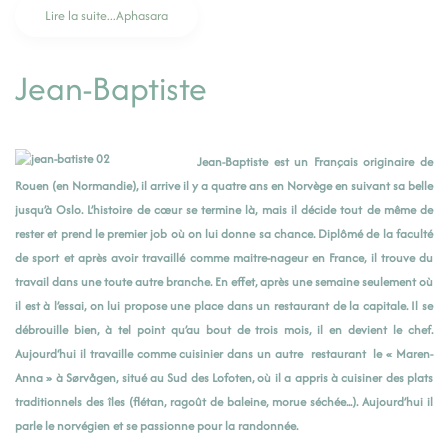
Lire la suite...Aphasara
Jean-Baptiste
Jean-Baptiste est un Français originaire de
Rouen (en Normandie), il arrive il y a quatre ans en Norvège en suivant sa belle
jusqu’à Oslo. L’histoire de cœur se termine là, mais il décide tout de même de
rester et prend le premier job où on lui donne sa chance. Diplômé de la faculté
de sport et après avoir travaillé comme maitre-nageur en France, il trouve du
travail dans une toute autre branche. En effet, après une semaine seulement où
il est à l’essai, on lui propose une place dans un restaurant de la capitale. Il se
débrouille bien, à tel point qu’au bout de trois mois, il en devient le chef.
Aujourd‘hui il travaille comme cuisinier dans un autre restaurant le « Maren-
Anna » à Sørvågen, situé au Sud des Lofoten, où il a appris à cuisiner des plats
traditionnels des îles (flétan, ragoût de baleine, morue séchée...). Aujourd’hui il
parle le norvégien et se passionne pour la randonnée.