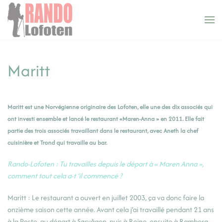
Panneau de gestion des cookies
Accéder au contenu principal
Maritt
Maritt est une Norvégienne originaire des Lofoten, elle une des dix associés qui
ont investi ensemble et lancé le restaurant «Maren-Anna » en 2011. Elle fait
partie des trois associés travaillant dans le restaurant, avec Aneth la chef
cuisinière et Trond qui travaille au bar.
Rando-Lofoten : Tu travailles depuis le départ à « Maren Anna »,
comment tout cela a-t ’il commencé ?
Maritt : Le restaurant a ouvert en juillet 2003, ça va donc faire la
onzième saison cette année. Avant cela j’ai travaillé pendant 21 ans
à la Poste, au départ à Sørvågen, puis à Reine, ensuite à Ramberg –