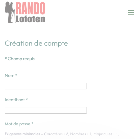
Panneau de gestion des cookies
Accéder au contenu principal
Création de compte
*
Champ requis
Nom
*
Identifiant
*
Mot de passe
*
Exigences minimales
– Caractères : 8, Nombres : 1, Majuscules : 1,