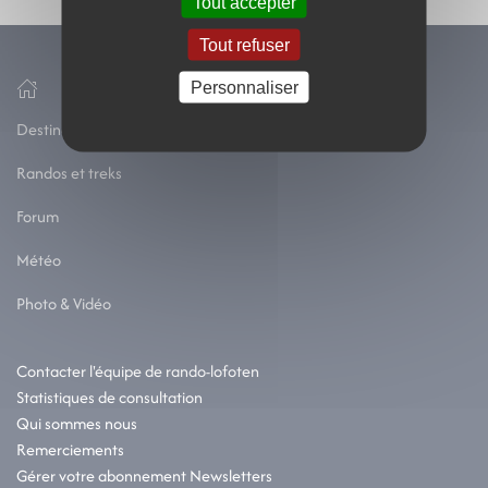
Tout accepter
Tout refuser
Personnaliser
Destination Lofoten
Randos et treks
Forum
Météo
Photo & Vidéo
Contacter l'équipe de rando-lofoten
Statistiques de consultation
Qui sommes nous
Remerciements
Gérer votre abonnement Newsletters