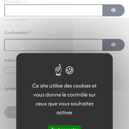
Minuscules : 1
Afficher 
Confirmation
*
Afficher 
Adresse e-mail
*
Ce site utilise des cookies et
Système Captcha
*
vous donne le contrôle sur
ceux que vous souhaitez
activer
S'inscrire